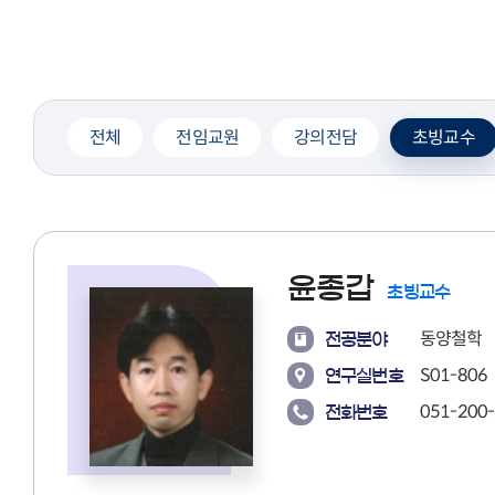
전체
전임교원
강의전담
초빙교수
윤종갑
초빙교수
동양철학
전공분야
S01-806
연구실번호
051-200
전화번호