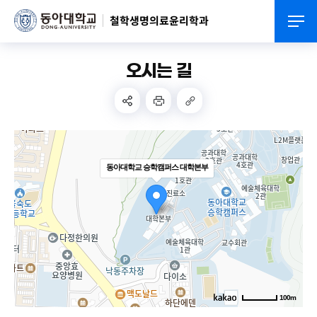
철학생명의료윤리학과
오시는 길
동아대학교 승학캠퍼스 대학본부
250m
100m