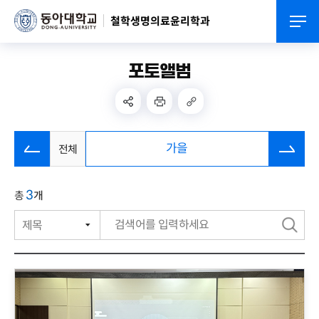
철학생명의료윤리학과
포토앨범
름
가을
전체
3
총
개
검
색