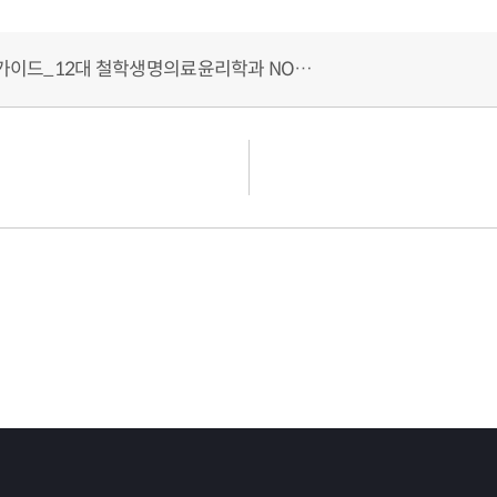
2026학년도 신입생 수강신청 안내 가이드_12대 철학생명의료윤리학과 NOW 학생회 제작.pdf (2MB)